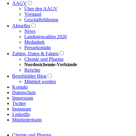
AAGV
Über den AAGV
Vorstand
Geschäftsführung
Aktuelles
News
Landtagswahlen 2026
Mediathek
Pressekontakt
Zahlen, Daten & Fakten
Chemie und Pharma
Nordostchemie-Verbände
Berichte
Berufsbilder Blog
Mitglied werden
Kontakt
Datenschutz
Impressum
Twitter
Instagram
LinkedIn
Mitgliederlogin
Navigation
Chemie und Pharma
überspringen