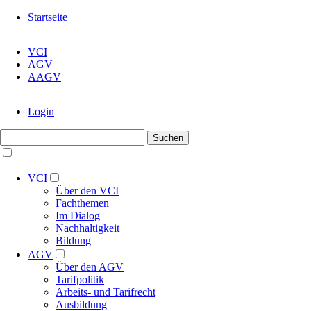
Navigation
Startseite
überspringen
Navigation
VCI
überspringen
AGV
AAGV
Navigation
Login
überspringen
Suchbegriffe
Suchen
Navigation
überspringen
VCI
Über den VCI
Fachthemen
Im Dialog
Nachhaltigkeit
Bildung
AGV
Über den AGV
Tarifpolitik
Arbeits- und Tarifrecht
Ausbildung