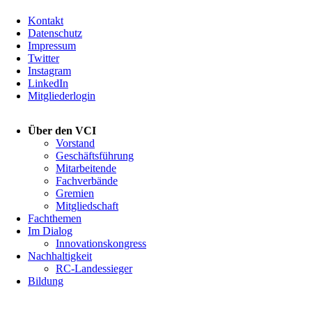
Kontakt
Datenschutz
Impressum
Twitter
Instagram
LinkedIn
Mitgliederlogin
Navigation
Über den VCI
überspringen
Vorstand
Geschäftsführung
Mitarbeitende
Fachverbände
Gremien
Mitgliedschaft
Fachthemen
Im Dialog
Innovationskongress
Nachhaltigkeit
RC-Landessieger
Bildung