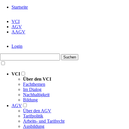
Navigation
Startseite
überspringen
Navigation
VCI
überspringen
AGV
AAGV
Navigation
Login
überspringen
Suchbegriffe
Suchen
Navigation
überspringen
VCI
Über den VCI
Fachthemen
Im Dialog
Nachhaltigkeit
Bildung
AGV
Über den AGV
Tarifpolitik
Arbeits- und Tarifrecht
Ausbildung