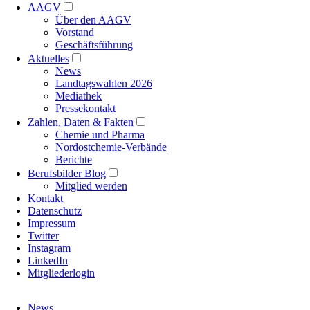
AAGV
Über den AAGV
Vorstand
Geschäftsführung
Aktuelles
News
Landtagswahlen 2026
Mediathek
Pressekontakt
Zahlen, Daten & Fakten
Chemie und Pharma
Nordostchemie-Verbände
Berichte
Berufsbilder Blog
Mitglied werden
Kontakt
Datenschutz
Impressum
Twitter
Instagram
LinkedIn
Mitgliederlogin
Navigation
News
überspringen