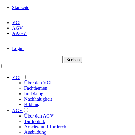
Navigation
Startseite
überspringen
Navigation
VCI
überspringen
AGV
AAGV
Navigation
Login
überspringen
Suchbegriffe
Suchen
Navigation
überspringen
VCI
Über den VCI
Fachthemen
Im Dialog
Nachhaltigkeit
Bildung
AGV
Über den AGV
Tarifpolitik
Arbeits- und Tarifrecht
Ausbildung