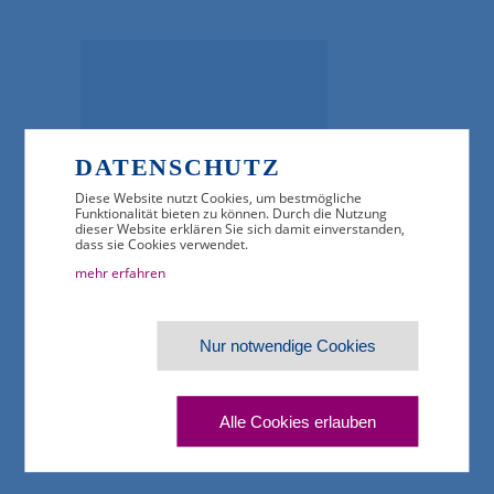
DATENSCHUTZ
Diese Website nutzt Cookies, um bestmögliche
Funktionalität bieten zu können. Durch die Nutzung
dieser Website erklären Sie sich damit einverstanden,
dass sie Cookies verwendet.
mehr erfahren
IHR ANSPRECHPARTNER
FABIAN HOPPE
Nur notwendige Cookies
NORDOSTCHEMIE-VERBÄNDE
Presse- und Öffentlichkeitsarbeit
T
+49 (30) 343816-30
Alle Cookies erlauben
E-Mail