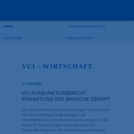
Suchbegriffe
Navigation
Navigation
überspringen
überspringen
NEWS
LANDTAGSWAHLEN 2026
MEDIATHEK
PRESSEKONTAKT
VCI - WIRTSCHAFT
//
//
17.03.2022
VCI-KONJUNKTURBERICHT:
ERWARTUNG DER BRANCHE GEKIPPT
Die wirtschaftliche und politische Lage hat sich durch
den Ukraine-Krieg für die energie- und
rohstoffintensive Chemie dramatisch verändert. Die
Preise für Öl und Erdgas sind explodiert. Der
finanzielle Spielraum der Unternehmen schwindet