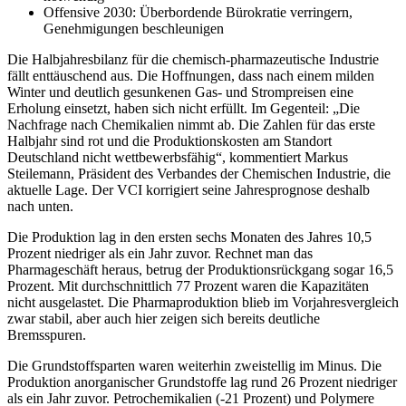
Offensive 2030: Überbordende Bürokratie verringern,
Genehmigungen beschleunigen
Die Halbjahresbilanz für die chemisch-pharmazeutische Industrie
fällt enttäuschend aus. Die Hoffnungen, dass nach einem milden
Winter und deutlich gesunkenen Gas- und Strompreisen eine
Erholung einsetzt, haben sich nicht erfüllt. Im Gegenteil: „Die
Nachfrage nach Chemikalien nimmt ab. Die Zahlen für das erste
Halbjahr sind rot und die Produktionskosten am Standort
Deutschland nicht wettbewerbsfähig“, kommentiert Markus
Steilemann, Präsident des Verbandes der Chemischen Industrie, die
aktuelle Lage. Der VCI korrigiert seine Jahresprognose deshalb
nach unten.
Die Produktion lag in den ersten sechs Monaten des Jahres 10,5
Prozent niedriger als ein Jahr zuvor. Rechnet man das
Pharmageschäft heraus, betrug der Produktionsrückgang sogar 16,5
Prozent. Mit durchschnittlich 77 Prozent waren die Kapazitäten
nicht ausgelastet. Die Pharmaproduktion blieb im Vorjahresvergleich
zwar stabil, aber auch hier zeigen sich bereits deutliche
Bremsspuren.
Die Grundstoffsparten waren weiterhin zweistellig im Minus. Die
Produktion anorganischer Grundstoffe lag rund 26 Prozent niedriger
als ein Jahr zuvor. Petrochemikalien (-21 Prozent) und Polymere