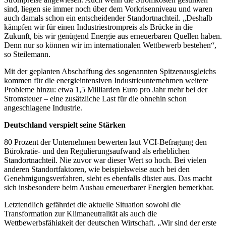
sind, liegen sie immer noch über dem Vorkrisenniveau und waren
auch damals schon ein entscheidender Standortnachteil. „Deshalb
kämpfen wir für einen Industriestrompreis als Brücke in die
Zukunft, bis wir genügend Energie aus erneuerbaren Quellen haben.
Denn nur so können wir im internationalen Wettbewerb bestehen“,
so Steilemann.
Mit der geplanten Abschaffung des sogenannten Spitzenausgleichs
kommen für die energieintensiven Industrieunternehmen weitere
Probleme hinzu: etwa 1,5 Milliarden Euro pro Jahr mehr bei der
Stromsteuer – eine zusätzliche Last für die ohnehin schon
angeschlagene Industrie.
Deutschland verspielt seine Stärken
80 Prozent der Unternehmen bewerten laut VCI-Befragung den
Bürokratie- und den Regulierungsaufwand als erheblichen
Standortnachteil. Nie zuvor war dieser Wert so hoch. Bei vielen
anderen Standortfaktoren, wie beispielsweise auch bei den
Genehmigungsverfahren, sieht es ebenfalls düster aus. Das macht
sich insbesondere beim Ausbau erneuerbarer Energien bemerkbar.
Letztendlich gefährdet die aktuelle Situation sowohl die
Transformation zur Klimaneutralität als auch die
Wettbewerbsfähigkeit der deutschen Wirtschaft. „Wir sind der erste