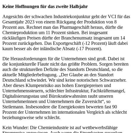
Keine Hoffnungen für das zweite Halbjahr
Angesichts der schwachen Industriekonjunktur geht der VCI für das
Gesamtjahr 2023 von einem Rückgang der Produktion von 8
Prozent aus. Rechnet man das Pharmageschäft heraus, dürfte die
Chemieproduktion um 11 Prozent sinken. Bei insgesamt
rückläufigen Preisen dürfte der Branchenumsatz insgesamt um 14
Prozent zurückgehen. Das Exportgeschäft (-12 Prozent) läuft dabei
kaum besser als der inländische Absatz (-17 Prozent).
Die Herausforderungen für die Unternehmen sind groß. Dabei ist
die konjunkturelle Flaute nicht das größte Problem. Sorgen bereiten
auch die strukturellen Defizite des Standorts Deutschland, so die
aktuelle Mitgliederbefragung. „Der Glaube an den Standort
Deutschland schwindet. Wir sind keine notorischen Schwarzseher.
Aber dieses Klumpenrisiko aus hohen Energiepreisen und
Unternehmenssteuern, schlechter Infrastruktur, Fachkräftemangel,
Digitalisierungsstau und Bürokratiewahnsinn raubt unseren
Unternehmerinnen und Unternehmern die Zuversicht“, so
Steilemann. Insbesondere die Energiekosten bewerten fast 90
Prozent der Unternehmen im internationalen Vergleich als schlecht
beziehungsweise sehr schlecht.
Kein Wunder: Die Chemieindustrie ist auf wettbewerbsfähige
Strompreise angewiesen. Auch wenn die Stromkosten gesunken