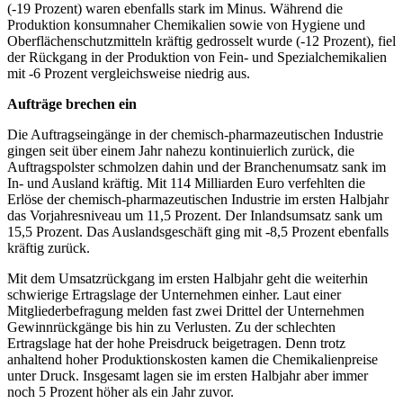
(-19 Prozent) waren ebenfalls stark im Minus. Während die
Produktion konsumnaher Chemikalien sowie von Hygiene und
Oberflächenschutzmitteln kräftig gedrosselt wurde (-12 Prozent), fiel
der Rückgang in der Produktion von Fein- und Spezialchemikalien
mit -6 Prozent vergleichsweise niedrig aus.
Aufträge brechen ein
Die Auftragseingänge in der chemisch-pharmazeutischen Industrie
gingen seit über einem Jahr nahezu kontinuierlich zurück, die
Auftragspolster schmolzen dahin und der Branchenumsatz sank im
In- und Ausland kräftig. Mit 114 Milliarden Euro verfehlten die
Erlöse der chemisch-pharmazeutischen Industrie im ersten Halbjahr
das Vorjahresniveau um 11,5 Prozent. Der Inlandsumsatz sank um
15,5 Prozent. Das Auslandsgeschäft ging mit -8,5 Prozent ebenfalls
kräftig zurück.
Mit dem Umsatzrückgang im ersten Halbjahr geht die weiterhin
schwierige Ertragslage der Unternehmen einher. Laut einer
Mitgliederbefragung melden fast zwei Drittel der Unternehmen
Gewinnrückgänge bis hin zu Verlusten. Zu der schlechten
Ertragslage hat der hohe Preisdruck beigetragen. Denn trotz
anhaltend hoher Produktionskosten kamen die Chemikalienpreise
unter Druck. Insgesamt lagen sie im ersten Halbjahr aber immer
noch 5 Prozent höher als ein Jahr zuvor.