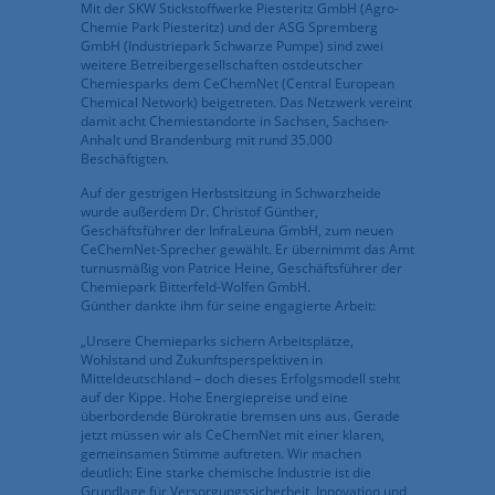
Mit der SKW Stickstoffwerke Piesteritz GmbH (Agro-
Chemie Park Piesteritz) und der ASG Spremberg
GmbH (Industriepark Schwarze Pumpe) sind zwei
weitere Betreibergesellschaften ostdeutscher
Chemiesparks dem CeChemNet (Central European
Chemical Network) beigetreten. Das Netzwerk vereint
damit acht Chemiestandorte in Sachsen, Sachsen-
Anhalt und Brandenburg mit rund 35.000
Beschäftigten.
Auf der gestrigen Herbstsitzung in Schwarzheide
wurde außerdem Dr. Christof Günther,
Geschäftsführer der InfraLeuna GmbH, zum neuen
CeChemNet-Sprecher gewählt. Er übernimmt das Amt
turnusmäßig von Patrice Heine, Geschäftsführer der
Chemiepark Bitterfeld-Wolfen GmbH.
Günther dankte ihm für seine engagierte Arbeit:
„Unsere Chemieparks sichern Arbeitsplätze,
Wohlstand und Zukunftsperspektiven in
Mitteldeutschland – doch dieses Erfolgsmodell steht
auf der Kippe. Hohe Energiepreise und eine
überbordende Bürokratie bremsen uns aus. Gerade
jetzt müssen wir als CeChemNet mit einer klaren,
gemeinsamen Stimme auftreten. Wir machen
deutlich: Eine starke chemische Industrie ist die
Grundlage für Versorgungssicherheit, Innovation und