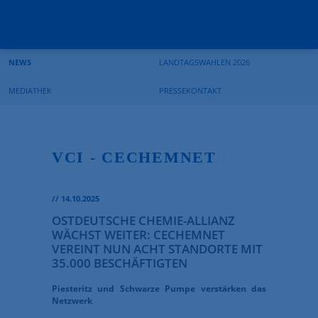
Suchbegriffe
Navigation
Navigation
überspringen
überspringen
NEWS
LANDTAGSWAHLEN 2026
MEDIATHEK
PRESSEKONTAKT
VCI - CECHEMNET
//
//
14.10.2025
OSTDEUTSCHE CHEMIE-ALLIANZ
WÄCHST WEITER: CECHEMNET
VEREINT NUN ACHT STANDORTE MIT
35.000 BESCHÄFTIGTEN
Piesteritz und Schwarze Pumpe verstärken das
Netzwerk