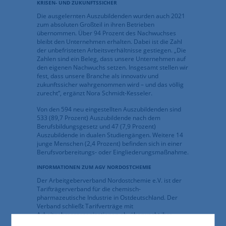
KRISEN- UND ZUKUNFTSSICHER
Die ausgelernten Auszubildenden wurden auch 2021
zum absoluten Großteil in ihren Betrieben
übernommen. Über 94 Prozent des Nachwuchses
bleibt den Unternehmen erhalten. Dabei ist die Zahl
der unbefristeten Arbeitsverhältnisse gestiegen. „Die
Zahlen sind ein Beleg, dass unsere Unternehmen auf
den eigenen Nachwuchs setzen. Insgesamt stellen wir
fest, dass unsere Branche als innovativ und
zukunftssicher wahrgenommen wird – und das völlig
zurecht“, ergänzt Nora Schmidt-Kesseler.
Von den 594 neu eingestellten Auszubildenden sind
533 (89,7 Prozent) Auszubildende nach dem
Berufsbildungsgesetz und 47 (7,9 Prozent)
Auszubildende in dualen Studiengängen. Weitere 14
junge Menschen (2,4 Prozent) befinden sich in einer
Berufsvorbereitungs- oder Eingliederungsmaßnahme.
INFORMATIONEN ZUM AGV NORDOSTCHEMIE
Der Arbeitgeberverband Nordostchemie e.V. ist der
Tarifträgerverband für die chemisch-
pharmazeutische Industrie in Ostdeutschland. Der
Verband schließt Tarifverträge mit
Arbeitnehmerorganisationen ab, überwacht ihre
Einhaltung und ist die wirtschafts- und sozialpolitische