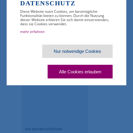
DATENSCHUTZ
Interessenvertretung seiner rund 170
Mitgliedsunternehmen. Das Verbandsgebiet umfasst
Diese Website nutzt Cookies, um bestmögliche
die Bundesländer Berlin, Brandenburg, Mecklenburg-
Funktionalität bieten zu können. Durch die Nutzung
Vorpommern, Sachsen, Sachsen-Anhalt und
dieser Website erklären Sie sich damit einverstanden,
Thüringen.
dass sie Cookies verwendet.
mehr erfahren
// Auf einen Blick: Die wichtigsten Zahlen der
Ausbildungsstatistik 2021
Nur notwendige Cookies
Alle Cookies erlauben
IHR ANSPRECHPARTNER