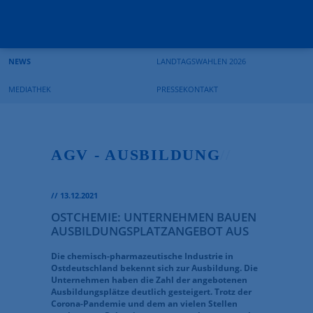
Suchbegriffe
Navigation
Navigation
überspringen
überspringen
NEWS
LANDTAGSWAHLEN 2026
MEDIATHEK
PRESSEKONTAKT
AGV - AUSBILDUNG
//
//
13.12.2021
OSTCHEMIE: UNTERNEHMEN BAUEN
AUSBILDUNGSPLATZANGEBOT AUS
Die chemisch-pharmazeutische Industrie in
Ostdeutschland bekennt sich zur Ausbildung. Die
Unternehmen haben die Zahl der angebotenen
Ausbildungsplätze deutlich gesteigert. Trotz der
Corona-Pandemie und dem an vielen Stellen