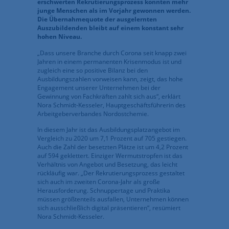
erschwerten Rekrutierungsprozess konnten mehr
junge Menschen als im Vorjahr gewonnen werden.
Die Übernahmequote der ausgelernten
Auszubildenden bleibt auf einem konstant sehr
hohen Niveau.
„Dass unsere Branche durch Corona seit knapp zwei
Jahren in einem permanenten Krisenmodus ist und
zugleich eine so positive Bilanz bei den
Ausbildungszahlen vorweisen kann, zeigt, das hohe
Engagement unserer Unternehmen bei der
Gewinnung von Fachkräften zahlt sich aus“, erklärt
Nora Schmidt-Kesseler, Hauptgeschäftsführerin des
Arbeitgeberverbandes Nordostchemie.
In diesem Jahr ist das Ausbildungsplatzangebot im
Vergleich zu 2020 um 7,1 Prozent auf 705 gestiegen.
Auch die Zahl der besetzten Plätze ist um 4,2 Prozent
auf 594 geklettert. Einziger Wermutstropfen ist das
Verhältnis von Angebot und Besetzung, das leicht
rückläufig war. „Der Rekrutierungsprozess gestaltet
sich auch im zweiten Corona-Jahr als große
Herausforderung. Schnuppertage und Praktika
müssen größtenteils ausfallen, Unternehmen können
sich ausschließlich digital präsentieren“, resümiert
Nora Schmidt-Kesseler.