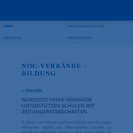
Suchbegriffe
Navigation
Navigation
überspringen
überspringen
NEWS
LANDTAGSWAHLEN 2026
MEDIATHEK
PRESSEKONTAKT
NOC-VERBÄNDE -
BILDUNG
//
//
20.02.2020
NORDOSTCHEMIE-VERBÄNDE
UNTERSTÜTZEN SCHULEN MIT
ZEITUNGSPATENSCHAFTEN
In Zeiten von Internet und Smartphone werden junge
Menschen täglich mit Informationen gerade zu
überflutet. Allerdings greift nur noch jeder zehnte 14-