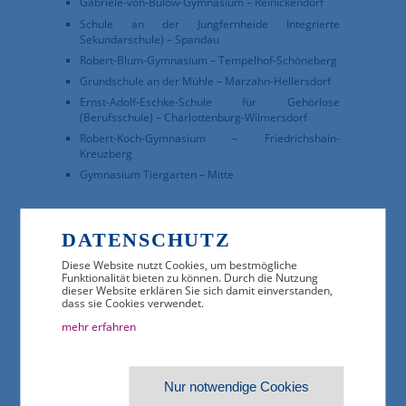
Gabriele-von-Bülow-Gymnasium – Reinickendorf
Schule an der Jungfernheide Integrierte
Sekundarschule) – Spandau
Robert-Blum-Gymnasium – Tempelhof-Schöneberg
Grundschule an der Mühle – Marzahn-Hellersdorf
Ernst-Adolf-Eschke-Schule für Gehörlose
(Berufsschule) – Charlottenburg-Wilmersdorf
Robert-Koch-Gymnasium – Friedrichshain-
Kreuzberg
Gymnasium Tiergarten – Mitte
DATENSCHUTZ
Diese Website nutzt Cookies, um bestmögliche
Funktionalität bieten zu können. Durch die Nutzung
dieser Website erklären Sie sich damit einverstanden,
dass sie Cookies verwendet.
mehr erfahren
Nur notwendige Cookies