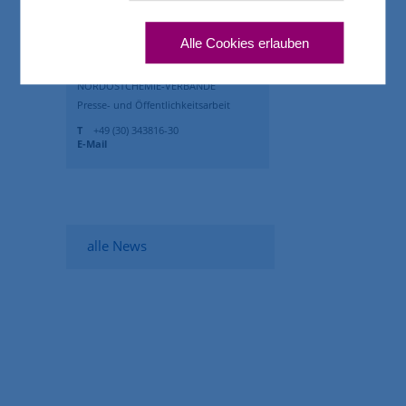
Alle Cookies erlauben
IHR ANSPRECHPARTNER
FABIAN HOPPE
NORDOSTCHEMIE-VERBÄNDE
Presse- und Öffentlichkeitsarbeit
T
+49 (30) 343816-30
E-Mail
alle News