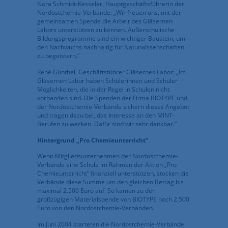
Nora Schmidt-Kesseler, Hauptgeschäftsführerin der
Nordostchemie-Verbände: „Wir freuen uns, mit der
gemeinsamen Spende die Arbeit des Gläsernen
Labors unterstützen zu können. Außerschulische
Bildungsprogramme sind ein wichtiger Baustein, um
den Nachwuchs nachhaltig für Naturwissenschaften
zu begeistern.“
René Günthel, Geschäftsführer Gläsernes Labor: „Im
Gläsernen Labor haben Schülerinnen und Schüler
Möglichkeiten, die in der Regel in Schulen nicht
vorhanden sind. Die Spenden der Firma BIOTYPE und
der Nordostchemie-Verbände sichern dieses Angebot
und tragen dazu bei, das Interesse an den MINT-
Berufen zu wecken. Dafür sind wir sehr dankbar.“
Hintergrund „Pro Chemieunterricht“
Wenn Mitgliedsunternehmen der Nordostchemie-
Verbände eine Schule im Rahmen der Aktion „Pro
Chemieunterricht“ finanziell unterstützen, stocken die
Verbände diese Summe um den gleichen Betrag bis
maximal 2.500 Euro auf. So kamen zu der
großzügigen Materialspende von BIOTYPE noch 2.500
Euro von den Nordostchemie-Verbänden.
Im Juni 2004 starteten die Nordostchemie-Verbände