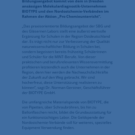
Bildungsangebot kommt von dem in Dresden
ansässigen Molekulardiagnostik-Unternehmen
BIOTYPE und den Nordostchemie-Verbänden im
Rahmen der Aktion „Pro Chemieunterricht“.
„Das praxisorientierte Bildungsangebot der SBG und
des Gläsernen Labors stellt eine äußerst wertvolle
Ergänzung für Schulen in der Region Ostdeutschland
dar. Es trägt nicht nur zur Verbesserung der Qualität
naturwissenschaftlicher Bildung in Schulen bei,
sondern begeistert bereits frühzeitig Schülerinnen
und Schüler für die MINT-Berufe. Von dieser
praktischen und berufsrelevanten Wissensvermittlung
profitieren letztendlich auch die Unternehmen in der
Region, denn hier werden die Nachwuchsfachkräfte
der Zukunft auf den Weg gebracht. Wir sind
hocherfreut, diese Unterstützung realisieren zu
können“, sagt Dr. Norman Gerstner, Geschäftsführer
der BIOTYPE GmbH.
Die umfangreiche Materialspende von BIOTYPE, die
von Pipetten, über Schraubröhren, bis hin zu
Ballonflaschen reicht, bildet die Grundausstattung für
ein funktionstüchtiges Labor. Die Geldspende der
Nordostchemie-Verbände soll für weiteres, spezielles
Equipment Verwendung finden.