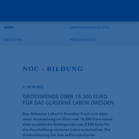
Suchbegriffe
Navigation
Navigation
überspringen
überspringen
NEWS
LANDTAGSWAHLEN 2026
MEDIATHEK
PRESSEKONTAKT
NOC - BILDUNG
//
//
20.10.2023
GROSSSPENDE ÜBER 19.300 EURO F
ÜR DAS GLÄSERNE LABOR DRESDEN
Das Gläserne Labor in Dresden freut sich über
neue Ausstattung im Wert von 16.800 Euro sowie
eine zusätzliche Geldspende von 2.500 Euro für
die Anschaffung weiterer Labormaterialien. Die
Unterstützung für das außerschulische