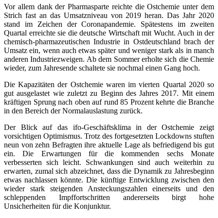
Vor allem dank der Pharmasparte reichte die Ostchemie unter dem
Strich fast an das Umsatzniveau von 2019 heran. Das Jahr 2020
stand im Zeichen der Coronapandemie. Spätestens im zweiten
Quartal erreichte sie die deutsche Wirtschaft mit Wucht. Auch in der
chemisch-pharmazeutischen Industrie in Ostdeutschland brach der
Umsatz ein, wenn auch etwas später und weniger stark als in manch
anderen Industriezweigen. Ab dem Sommer erholte sich die Chemie
wieder, zum Jahresende schaltete sie nochmal einen Gang hoch.
Die Kapazitäten der Ostchemie waren im vierten Quartal 2020 so
gut ausgelastet wie zuletzt zu Beginn des Jahres 2017. Mit einem
kräftigen Sprung nach oben auf rund 85 Prozent kehrte die Branche
in den Bereich der Normalauslastung zurück.
Der Blick auf das ifo-Geschäftsklima in der Ostchemie zeigt
vorsichtigen Optimismus. Trotz des fortgesetzten Lockdowns stuften
neun von zehn Befragten ihre aktuelle Lage als befriedigend bis gut
ein. Die Erwartungen für die kommenden sechs Monate
verbesserten sich leicht. Schwankungen sind auch weiterhin zu
erwarten, zumal sich abzeichnet, dass die Dynamik zu Jahresbeginn
etwas nachlassen könnte. Die künftige Entwicklung zwischen den
wieder stark steigenden Ansteckungszahlen einerseits und den
schleppenden Impffortschritten andererseits birgt hohe
Unsicherheiten für die Konjunktur.