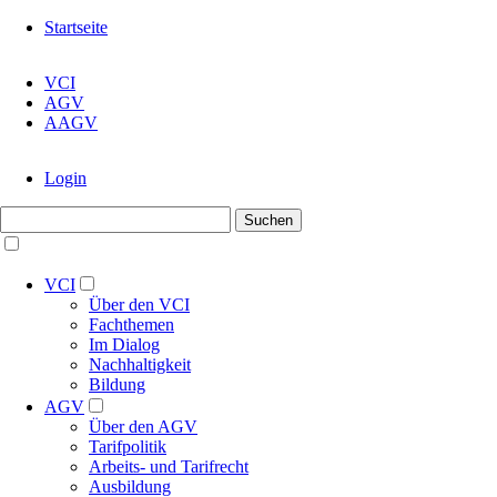
Navigation
Startseite
überspringen
Navigation
VCI
überspringen
AGV
AAGV
Navigation
Login
überspringen
Suchbegriffe
Suchen
Navigation
überspringen
VCI
Über den VCI
Fachthemen
Im Dialog
Nachhaltigkeit
Bildung
AGV
Über den AGV
Tarifpolitik
Arbeits- und Tarifrecht
Ausbildung