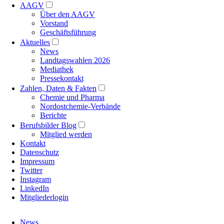
AAGV
Über den AAGV
Vorstand
Geschäftsführung
Aktuelles
News
Landtagswahlen 2026
Mediathek
Pressekontakt
Zahlen, Daten & Fakten
Chemie und Pharma
Nordostchemie-Verbände
Berichte
Berufsbilder Blog
Mitglied werden
Kontakt
Datenschutz
Impressum
Twitter
Instagram
LinkedIn
Mitgliederlogin
Navigation
News
überspringen