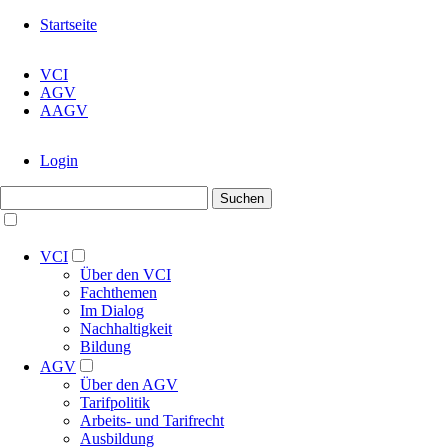
Navigation
Startseite
überspringen
Navigation
VCI
überspringen
AGV
AAGV
Navigation
Login
überspringen
Suchbegriffe
Suchen
Navigation
überspringen
VCI
Über den VCI
Fachthemen
Im Dialog
Nachhaltigkeit
Bildung
AGV
Über den AGV
Tarifpolitik
Arbeits- und Tarifrecht
Ausbildung