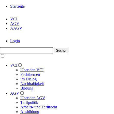
Navigation
Startseite
überspringen
Navigation
VCI
überspringen
AGV
AAGV
Navigation
Login
überspringen
Suchbegriffe
Suchen
Navigation
überspringen
VCI
Über den VCI
Fachthemen
Im Dialog
Nachhaltigkeit
Bildung
AGV
Über den AGV
Tarifpolitik
Arbeits- und Tarifrecht
Ausbildung